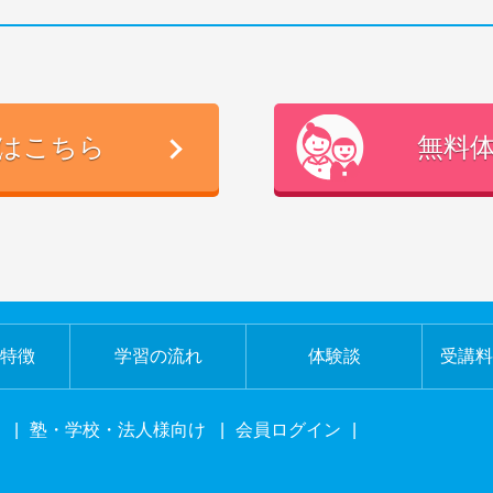
はこちら
無料
特徴
学習の流れ
体験談
受講料
|
塾・学校・法人様向け
|
会員ログイン
|