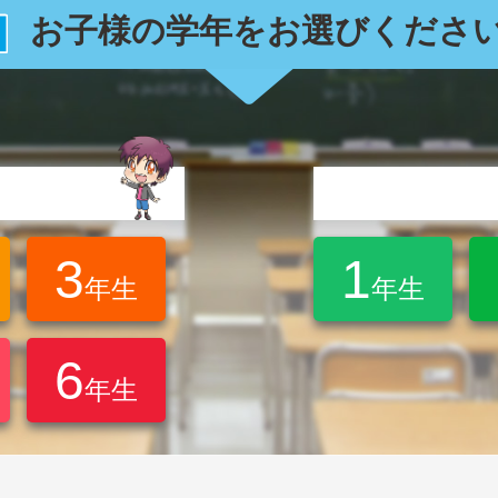
お子様の学年をお選びくださ
3
1
年生
年生
6
年生