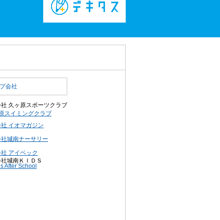
プ会社
会社 久ヶ原スポーツクラブ
原スイミングクラブ
社 イオマガジン
会社城南ナーサリー
社 アイベック
会社城南ＫＩＤＳ
 After School