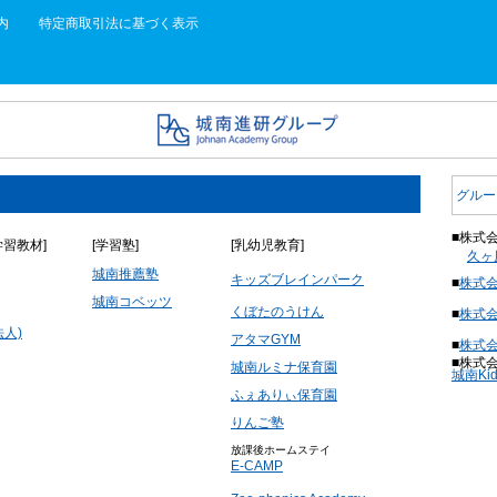
内
特定商取引法に基づく表示
グルー
■株式
学習教材]
[学習塾]
[乳幼児教育]
久ヶ
城南推薦塾
キッズブレインパーク
■
株式会
城南コベッツ
くぼたのうけん
■
株式
人)
アタマGYM
■
株式会
■株式
城南ルミナ保育園
城南Kids
ふぇありぃ保育園
りんご塾
放課後ホームステイ
E-CAMP