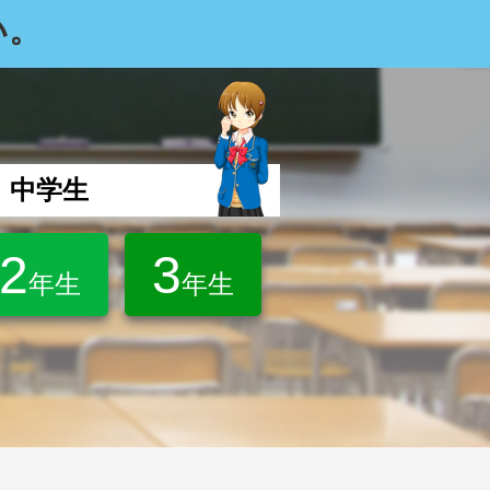
い。
中学生
2
3
年生
年生