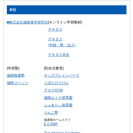
本社
■株式会社城南進学研究社
[オンライン学習教材]
デキタス
デキタス
(学校・塾・法人)
デキタス先生
[学習塾]
[乳幼児教育]
城南推薦塾
キッズブレインパーク
城南コベッツ
くぼたのうけん
アタマGYM
城南ルミナ保育園
ふぇありぃ保育園
りんご塾
放課後ホームステイ
E-CAMP