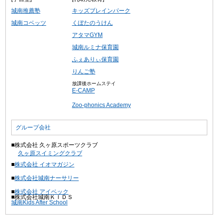
城南推薦塾
キッズブレインパーク
城南コベッツ
くぼたのうけん
アタマGYM
城南ルミナ保育園
ふぇありぃ保育園
りんご塾
放課後ホームステイ
E-CAMP
Zoo-phonics Academy
グループ会社
■株式会社 久ヶ原スポーツクラブ
久ヶ原スイミングクラブ
■
株式会社 イオマガジン
■
株式会社城南ナーサリー
■
株式会社 アイベック
■株式会社城南ＫＩＤＳ
城南Kids After School