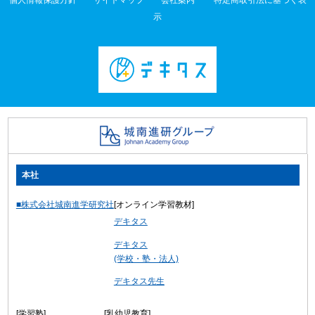
個人情報保護方針
サイトマップ
会社案内
特定商取引法に基づく表
示
本社
■株式会社城南進学研究社
[オンライン学習教材]
デキタス
デキタス
(学校・塾・法人)
デキタス先生
[学習塾]
[乳幼児教育]